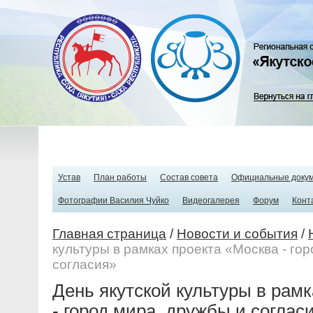
Устав
План работы
Состав совета
Официальные доку
Фотографии Василия Чуйко
Видеогалерея
Форум
Конт
Главная страница
/
Новости и события
/
культуры в рамках проекта «Москва - го
согласия»
День якутской культуры в рам
- город мира, дружбы и соглас