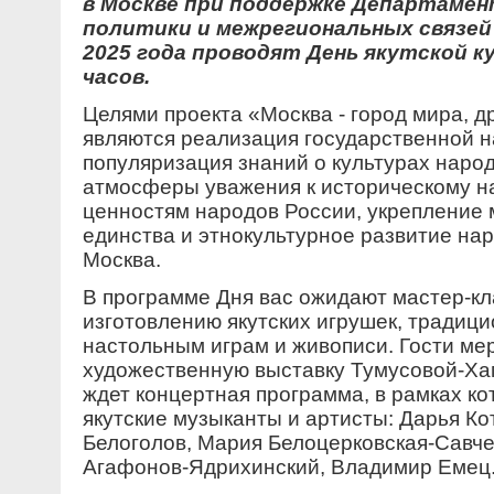
в Москве при поддержке Департамен
политики и межрегиональных связей
2025 года проводят День якутской к
часов.
Целями проекта «Москва - город мира, д
являются реализация государственной н
популяризация знаний о культурах наро
атмосферы уважения к историческому н
ценностям народов России, укрепление
единства и этнокультурное развитие нар
Москва.
В программе Дня вас ожидают мастер-кл
изготовлению якутских игрушек, традиц
настольным играм и живописи. Гости ме
художественную выставку Тумусовой-Ха
ждет концертная программа, в рамках ко
якутские музыканты и артисты: Дарья Ко
Белоголов, Мария Белоцерковская-Савче
Агафонов-Ядрихинский, Владимир Емец