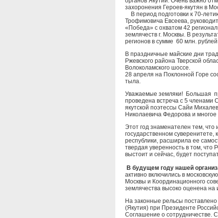
органов Якутии. Очень важно от
захоронения Героев-якутян в Мо
В период подготовки к 70-лети
Трофимовича Евсеева, руководи
«Победа» с охватом 42 регионал
землячеств г. Москвы. В резуль
регионов в сумме 60 млн. рублей
В праздничные майские дни трад
Ржевского района Тверской облас
Волоколамского шоссе.
28 апреля на Поклонной Горе с
тыла.
Уважаемые земляки! Большая пр
проведена встреча с 5 членами 
якутской поэтессы Сайи Михалев
Николаевича Федорова и многое 
Этот год знаменателен тем, что 
государственном суверенитете, 
республики, расширила ее самос
твердая уверенность в том, что 
выстоит и сейчас, будет поступа
В будущем году нашей организ
активно включились в московску
Москвы и Координационного сове
землячества высоко оценена на и
На законные рельсы поставлено
(Якутия) при Президенте Россий
Соглашение о сотрудничестве. С