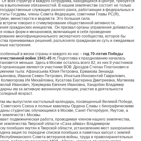
 От всех структур и каждого сотрудника, находящихся в центре, требуется
ча в выполнении обязанностей. В нашем землячестве состоят не только
 государственные служащие разного ранга, работающие в федеральных и
путаты Госдумы, члены Совета Федерации, советники Главы РС(Я),
умэн, министерств и ведомств. Это большая сила.
на встрече говорил о стимулировании общественной активности,
ения гражданских инициатив. Он призвал органы управления добиваться
те новых форм и механизмов, включающие в себя проведение
рование многофункционального экспертного сообщества, которое бы
ства принимаемых решений, разъясняло гражданам их суть и ожидаемые
нные настроения.
собенный в жизни страны и каждого из нас –
год 70-летия Победы
ечественной войне 1941-45 гг.
Подготовка к празднованию началась
тановится меньше. Здесь в Москве осталось всего 82, из них 8 участников
й организации являются участники ВОВ: Дроздов Степан Платонович и
руженики тыла: Афанасьева Юлия Петровна, Ермакова Зинаида
ьяновна, Иванов Семен Петрович, Игнатьев Иннокентий Гаврилович,
 Колмогорова Ия Михайловна, Кусатова Екатерина Дмитриевна, Матвеева
колай Иванович, Уржумцева Евгения Ивановна, Хандобин Владимир
дарны им за активную жизненную позицию, участие в деятельности
 солидный возраст.
тва мы выпустили настольный календарь, посвященный Великой Победе,
и Советского Союза и полные кавалеры Ордена Славы с биографическими
даны студентам, обучающимся в Москве, Санкт-Петербурге, Якутске, а
 землячеств г. Москвы.
ает подвижническая работа, проводимая членом нашего землячества,
я землячества Тверской области «Саха аймах» Владимиром
ку погибших якутян в Тверской области, установлению мест захоронения.
едена акция по передаче списков погибших и памятных капсул с землей
Республиканского Совета ветеранов войны, труда и правоохранительных