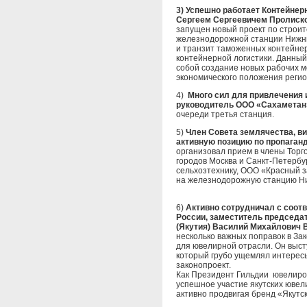
3) Успешно работает Контейне
Сергеем Сергеевичем Пролиско
запущен новый проект по строит
железнодорожной станции Нижни
и транзит таможенных контейнер
контейнерной логистики. Данный
собой создание новых рабочих м
экономического положения регио
4)
Много сил для привлечения
руководитель ООО «Сахаметан
очереди третья станция.
5)
Член Совета землячества, в
активную позицию по пропаган
организовал прием в члены Тор
городов Москва и Санкт-Петербу
сельхозтехнику, ООО «Красный за
на железнодорожную станцию Ни
6)
Активно сотрудничал с соо
России, заместитель председа
(Якутия) Василий Михайлович 
несколько важных поправок в За
для ювелирной отрасли. Он выс
который грубо ущемлял интересы
законопроект.
Как Президент Гильдии ювелиров
успешное участие якутских ювел
активно продвигая бренд «Якутс