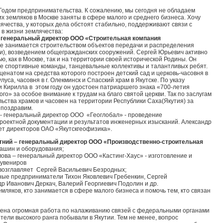
 Годом предпринимательства. К сожалению, мы сегодня не обладаем
х земляков в Москве заняты в сфере малого и среднего бизнеса. Хочу
ячества, у которых дела обстоят стабильно, поддерживают связи с
 в жизни землячества:
 генеральный директор ООО «Строительная компания
ие занимается строительством объектов передачи и распределения
и), возведением общегражданских сооружений. Сергей Юрьевич активно
, как в Москве, так и на территории своей исторической Родины. Он
е спортивные команды, танцевальные коллективы и талантливых ребят.
енатом на средства которого построен детский сад и церковь-часовня в
луса, часовня в г. Олекминск и Спасский храм в Якутске. По указу
 Кирилла в этом году он удостоен патриаршего знака «700-летия
о» за особое внимание к трудам на благо святой церкви. Так по заслугам
льства храмов и часовен на территории Республики Саха(Якутия) за
 поздравим.
- генеральный директор ООО «Геоглобал» - проведение
роектной документации и результатов инженерных изысканий. Александр
ет директоров ОАО «Якутскгеофизика».
ний – генеральный директор ООО «Производственно-строительная
ашин и оборудования;
ва – генеральный директор ООО «Кастинг-Хаус» - изготовление и
сувениров
возглавляет Сергей Васильевич Безродных;
ые предприниматели Тихон Яковлевич Гребенкин, Сергей
р Иванович Деркач, Валерий Георгиевич Подолин и др.
ляков, кто занимается в сфере малого бизнеса и помочь тем, кто связан
дена огромная работа по налаживанию связей с федеральными органами
ители высокого ранга побывали в Якутии. Тем не менее, вопрос