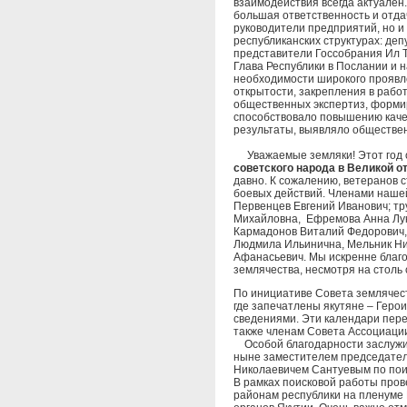
взаимодействия всегда актуален.
большая ответственность и отда
руководители предприятий, но и
республиканских структурах: де
представители Госсобрания Ил Т
Глава Республики в Послании и 
необходимости широкого проявл
открытости, закрепления в рабо
общественных экспертиз, форми
способствовало повышению каче
результаты, выявляло обществе
Уважаемые земляки! Этот год о
советского народа в Великой от
давно. К сожалению, ветеранов с
боевых действий. Членами наше
Первенцев Евгений Иванович; т
Михайловна, Ефремова Анна Лук
Кармадонов Виталий Федорович,
Людмила Ильинична, Мельник Ни
Афанасьевич. Мы искренне благо
землячества, несмотря на столь
По инициативе Совета землячес
где запечатлены якутяне – Геро
сведениями. Эти календари пере
также членам Совета Ассоциации
Особой благодарности заслужив
ныне заместителем председател
Николаевичем Сантуевым по поис
В рамках поисковой работы пров
районам республики на пленуме 