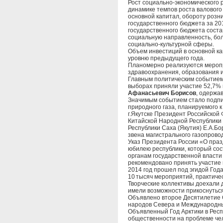
Рост социально-экономического 
динамике темпов роста валового
основной капитал, обороту розн
государственного бюджета за 201
государственного бюджета состав
социальную направленность, бо
социально-культурной сферы.
Объем инвестиций в основной кап
уровню предыдущего года.
Планомерно реализуются меропр
здравоохранения, образования и
Главным политическим событием 
выборах приняли участие 52,7% 
Афанасьевич Борисов
, одержа
Значимым событием стало подпис
природного газа, планируемого 
г.Якутске Президент Российской
Китайской Народной Республики
Республики Саха (Якутия) Е.А.Б
звена магистрального газопрово
Указ Президента России «О пра
юбилею республики, который сос
органам государственной власти
рекомендовано принять участие 
2014 год прошел под эгидой Год
10 тысяч мероприятий, практичес
Творческие коллективы доехали 
имели возможности прикоснуться 
Объявлено второе Десятилетие 
народов Севера и Международный
Объявленный Год Арктики в Респ
общественности на проблеме чел