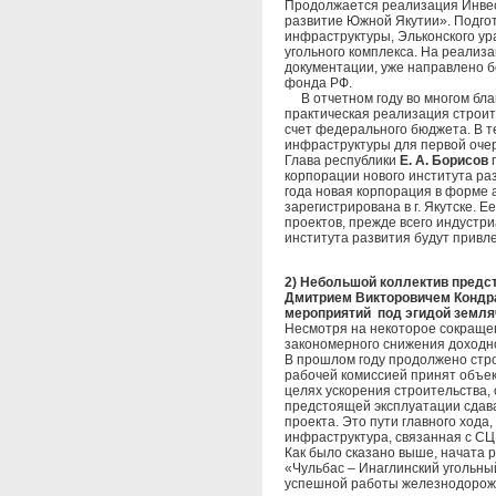
Продолжается реализация Инвес
развитие Южной Якутии». Подго
инфраструктуры, Эльконского ур
угольного комплекса. На реализ
документации, уже направлено бо
фонда РФ.
В отчетном году во многом бла
практическая реализация строит
счет федерального бюджета. В т
инфраструктуры для первой оче
Глава республики
Е. А. Борисов
п
корпорации нового института ра
года новая корпорация в форме 
зарегистрирована в г. Якутске. 
проектов, прежде всего индустр
института развития будут привл
2) Небольшой коллектив предст
Дмитрием Викторовичем Кондра
мероприятий под эгидой земля
Несмотря на некоторое сокращен
закономерного снижения доходно
В прошлом году продолжено строи
рабочей комиссией принят объек
целях ускорения строительства, 
предстоящей эксплуатации сдав
проекта. Это пути главного хода
инфраструктура, связанная с СЦБ
Как было сказано выше, начата 
«Чульбас – Инаглинский угольны
успешной работы железнодорожн