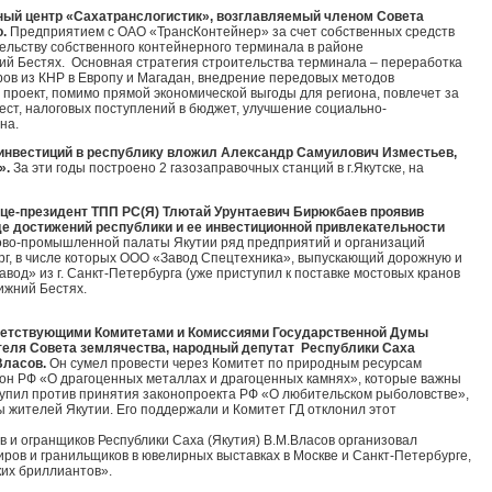
рный центр «Сахатранслогистик», возглавляемый членом Совета
.
Предприятием с ОАО «ТрансКонтейнер» за счет собственных средств
ельству собственного контейнерного терминала в районе
й Бестях. Основная стратегия строительства терминала – переработка
ов из КНР в Европу и Магадан, внедрение передовых методов
 проект, помимо прямой экономической выгоды для региона, повлечет за
ест, налоговых поступлений в бюджет, улучшение социально-
на.
 инвестиций в республику вложил Александр Самуилович Изместьев,
».
За эти годы построено 2 газозаправочных станций в г.Якутске, на
ице-президент ТПП РС(Я) Тлютай Урунтаевич Бирюкбаев проявив
де достижений республики и ее инвестиционной привлекательности
гово-промышленной палаты Якутии ряд предприятий и организаций
рг, в числе которых ООО «Завод Спецтехника», выпускающий дорожную и
вод» из г. Санкт-Петербурга (уже приступил к поставке мостовых кранов
жний Бестях.
тветствующими Комитетами и Комиссиями Государственной Думы
теля Совета землячества, народный депутат Республики Саха
Власов.
Он сумел провести через Комитет по природным ресурсам
кон РФ «О драгоценных металлах и драгоценных камнях», которые важны
тупил против принятия законопроекта РФ «О любительском рыболовстве»,
 жителей Якутии. Его поддержали и Комитет ГД отклонил этот
 и огранщиков Республики Саха (Якутия) В.М.Власов организовал
иров и гранильщиков в ювелирных выставках в Москве и Санкт-Петербурге,
ких бриллиантов».