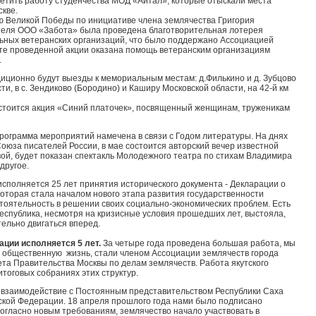
метить работу студенчества МОД «Айтал», которые отыскали места
скве.
ю Великой Победы по инициативе члена землячества Григория
теля ООО «Забота» была проведена благотворительная лотерея
ьных ветеранских организаций, что было поддержано Ассоциацией
тате проведенной акции оказана помощь ветеранским организациям
.
иционно будут выезды к мемориальным местам: д.Филькино и д. Зубцово
ти, в с. Зендиково (Бородино) и Каширу Московской области, на 42-й км
остоится акция «Синий платочек», посвященный женщинам, труженикам
ограмма мероприятий намечена в связи с Годом литературы. На днях
Союза писателей России, в мае состоится авторский вечер известной
ой, будет показан спектакль Молодежного театра по стихам Владимира
другое.
исполняется 25 лет принятия исторического документа - Декларации о
которая стала началом нового этапа развития государственности
тоятельность в решении своих социально-экономических проблем. Есть
Республика, несмотря на кризисные условия прошедших лет, выстояла,
тельно двигаться вперед.
ации исполняется 5 лет.
За четыре года проведена большая работа, мы
ю общественную жизнь, стали членом Ассоциации землячеств города
та Правительства Москвы по делам землячеств. Работа якутского
тоговых собраниях этих структур.
 взаимодействие с Постоянным представительством Республики Саха
ской Федерации. 18 апреля прошлого года нами было подписано
огласно новым требованиям, землячество начало участвовать в