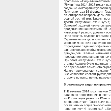
программы «Социально-экономич
(Якутия) на 2014-2017 годы и н
создание комфортных условий п
По итогам года
19 февраля
Глава
акцентировал вопросы дальнейше
родной республики. Задачи, по
Тумэн) Республики Саха (Якутия).
Основной задачей является прод
продвижение наших компаний на
инвестиций разного уровня и осо
Надо сказать, ведется огромная
Стратегические цели компании 
мировом масштабе с безупречной
отчуждению ряда непрофильных 
финансированию объектов социал
дивидендов. В плане намечена 
проведение целенаправленных г
При этом Республика Саха (Якут
страны Африки будут являться 
по переработке алмазного сырья
На это нацелена идея создания
В землячестве состоят руководит
стороне по выполнению намечен
В реализации задач по привле
1) В течение 2014 года членом 
работа по продвижению инвести
им Корпорация развития Южной Я
конференци¬и)¬. Также были под
посвященных социально-эконом
наполнение¬ Интернет-сайта Кор