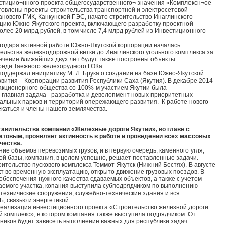
тицио¬нного проекта общегосударственного¬ значения «Комплексн¬ое
товлены проекты строительства транспортной и электросетевой
анового ГМК, Канкунской ГЭС, начато строительство Инаглинского
ацию Южно-Якутского проекта, включающего разработку проектной
лее 20 млрд рублей, в том числе 7,4 млрд рублей из Инвестиционного
годаря активной работе Южно-Якутской корпорации началась
ельства железнодорожной ветки до Инаглинского угольного комплекса за
ечение ближайших двух лет будут также построены объекты
реди Таежного железорудного ГОКа.
оддержал инициативу М. Л. Брука о создании на базе Южно-Якутской
звития – Корпорации развития Республики Саха (Якутия). В декабре 2014
акционерного общества со 100%-м участием Якутии была
Ее главная задача - разработка и девелопмент новых приоритетных
иальных парков и территорий опережающего развития. К работе нового
екаться и члены нашего землячества.
авительства компании «Железные дороги Якутии», во главе с
товым, проявляет активность в работе и проведении всех массовых
чества.
ие объемов перевозимых грузов, и в первую очередь, каменного угля,
й базы, компания, в целом успешно, решает поставленные задачи.
тельство пускового комплекса Томмот-Якутск (Нижний Бестях). В августе
т во временную эксплуатацию, открыто движение грузовых поездов. В
обеспечения нужного качества сдаваемых объектов, а также с учетом
аемого участка, копания выступила субподрядчиком по выполнению
, технические сооружения, служебно-технические здания и вся
, связью и энергетикой.
реализация инвестиционного проекта «Строительство железной дороги
й комплекс», в котором компания также выступила подрядчиком. От
иков будет зависеть выполнение важных для республики задач.