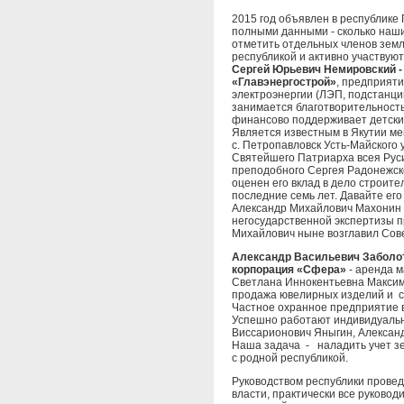
2015 год объявлен в республике
полными данными - сколько наши
отметить отдельных членов земл
республикой и активно участвуют
Сергей Юрьевич Немировский -
«Главэнергострой»
, предприят
электроэнергии (ЛЭП, подстанци
занимается благотворительностью
финансово поддерживает детски
Является известным в Якутии мец
с. Петропавловск Усть-Майского у
Святейшего Патриарха всея Руси
преподобного Сергея Радонежског
оценен его вклад в дело строите
последние семь лет. Давайте его
Александр Михайлович Махонин 
негосударственной экспертизы п
Михайлович ныне возглавил Сов
Александр Васильевич Заболот
корпорация «Сфера»
- аренда м
Светлана Иннокентьевна Максимо
продажа ювелирных изделий и 
Частное охранное предприятие 
Успешно работают индивидуальн
Виссарионович Яныгин, Александ
Наша задача - наладить учет зем
с родной республикой.
Руководством республики прове
власти, практически все руковод