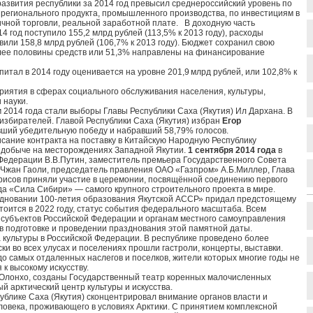
развития республики за 2014 год превысил среднероссийский уровень по
 регионального продукта, промышленного производства, по инвестициям в
ичной торговли, реальной заработной плате. В доходную часть
4 год поступило 155,2 млрд рублей (113,5% к 2013 году), расходы
или 158,8 млрд рублей (106,7% к 2013 году). Бюджет сохранил свою
лее половины средств или 51,3% направлены на финансирование
итал в 2014 году оценивается на уровне 201,9 млрд рублей, или 102,8% к
иятия в сферах социального обслуживания населения, культуры,
 науки.
2014 года стали выборы Главы Республики Саха (Якутия) Ил Дархана. В
избирателей. Главой Республики Саха (Якутия) избран
Егор
вший убедительную победу и набравший 58,79% голосов.
ание контракта на поставку в Китайскую Народную Республику
к добыче на месторождениях Западной Якутии.
1 сентября 2014 года
в
 Федерации В.В.Путин, заместитель премьера Государственного Совета
 Чжан Гаоли, председатель правления ОАО «Газпром» А.Б.Миллер, Глава
орисов приняли участие в церемонии, посвящённой соединению первого
да «Сила Сибири» — самого крупного строительного проекта в мире.
здновании 100-летия образования Якутской АССР» придал предстоящему
тоится в 2022 году, статус события федерального масштаба. Всем
 субъектов Российской Федерации и органам местного самоуправления
в подготовке и проведении празднования этой памятной даты.
а культуры в Российской Федерации. В республике проведено более
ки во всех улусах и поселениях прошли гастроли, концерты, выставки.
до самых отдаленных наслегов и поселков, жители которых многие годы не
к высокому искусству.
Олонхо, созданы Государственный театр коренных малочисленных
 арктический центр культуры и искусства.
ублике Саха (Якутия) сконцентрировал внимание органов власти и
овека, проживающего в условиях Арктики. С принятием комплексной