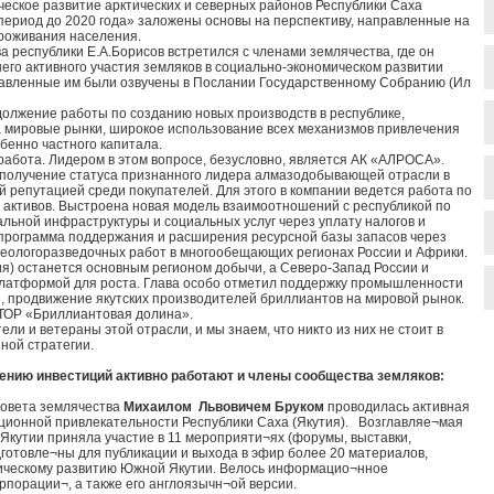
еское развитие арктических и северных районов Республики Саха
а период до 2020 года» заложены основы на перспективу, направленные на
роживания населения.
 республики Е.А.Борисов встретился с членами землячества, где он
го активного участия земляков в социально-экономическом развитии
ставленные им были озвучены в Послании Государственному Собранию (Ил
олжение работы по созданию новых производств в республике,
 мировые рынки, широкое использование всех механизмов привлечения
бенно частного капитала.
 работа. Лидером в этом вопросе, безусловно, является АК «АЛРОСА».
- получение статуса признанного лидера алмазодобывающей отрасли в
 репутацией среди покупателей. Для этого в компании ведется работа по
активов. Выстроена новая модель взаимоотношений с республикой по
ьной инфраструктуры и социальных услуг через уплату налогов и
программа поддержания и расширения ресурсной базы запасов через
еологоразведочных работ в многообещающих регионах России и Африки.
ия) останется основным регионом добычи, а Северо-Запад России и
платформой для роста. Глава особо отметил поддержку промышленности
, продвижение якутских производителей бриллиантов на мировой рынок.
 ТОР «Бриллиантовая долина».
ели и ветераны этой отрасли, и мы знаем, что никто из них не стоит в
ной стратегии.
чению инвестиций активно работают и члены сообщества земляков:
Совета землячества
Михаилом Львовичем Бруком
проводилась активная
ционной привлекательности Республики Саха (Якутия). Возглавляе¬мая
кутии приняла участие в 11 мероприяти¬ях (форумы, выставки,
готовле¬ны для публикации и выхода в эфир более 20 материалов,
ическому развитию Южной Якутии. Велось информацио¬нное
порации¬, а также его англоязычн¬ой версии.