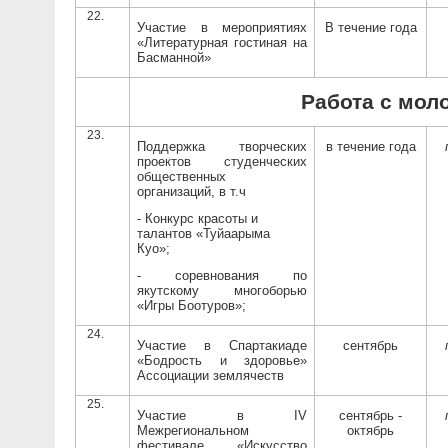
Участие в мероприятиях
В течение года
«Литературная гостиная на
Басманной»
Работа с мо
Поддержка творческих
в течение года
проектов студенческих
общественных
организаций, в т.ч
- Конкурс красоты и
талантов «Туйаарыма
Куо»;
- соревнования по
якутскому многоборью
«Игры Боотуров»;
Участие в Спартакиаде
сентябрь
«Бодрость и здоровье»
Ассоциации землячеств
Участие в I
V
сентябрь -
Межрегиональном
октябрь
фестивале «Искусство