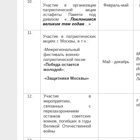
Участие в организации
Февраль-май
патриотической акции
эстафеты Памяти под
девизом
«…
Поклонимся
великим тем годам
…»
Участие в патриотических
акциях г. Москвы, в т.ч.:
-Межрегиональный
М
фестиваль военно-
В
патриотической песни
Май - декабрь
ш
«
Победа остается
И
молодой
»;
р
-
«Защитники Москвы»
Л
Участие в
г
мероприятиях,
о
связанных с
перезахоронением
останков советских
воинов, погибших в годы
Великой Отечественной
войны