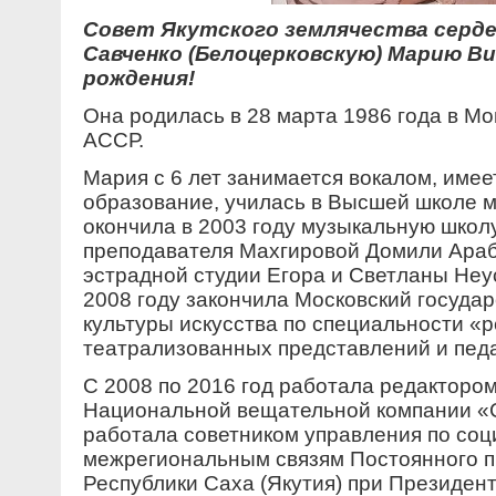
Совет Якутского землячества серд
Савченко (Белоцерковскую) Марию В
рождения!
Она родилась в 28 марта 1986 года в М
АССР.
Мария с 6 лет занимается вокалом, име
образование, училась в Высшей школе му
окончила в 2003 году музыкальную школу
преподавателя Махгировой Домили Араб
эстрадной студии Егора и Светланы Неу
2008 году закончила Московский госуда
культуры искусства по специальности «
театрализованных представлений и педа
С 2008 по 2016 год работала редакторо
Национальной вещательной компании «С
работала советником управления по со
межрегиональным связям Постоянного п
Республики Саха (Якутия) при Президен