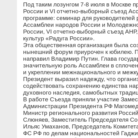
Под таким лозунгом 7-8 июля в Москве 
России и VI отчетно-выборный съезд Ас
программе: семинар для руководителей
Ассамблеи народов России и Молодежн
России, VI отчетно-выборный съезд АНР
культур «Радуга России».
Эта общественная организация была соз
нынешний форум приурочен к юбилею. 
направил Владимир Путин. Глава госуда
значительную роль Ассамблеи в сплоче
и укреплении межнационального и межку
Президент выразил надежду, что органи
содействовать сохранению единства нар
духовного наследия, самобытных традиц
В работе Съезда приняли участие Замес
Администрации Президента РФ Магомед
Министр регионального развития Росси
Слюняев, Заместитель Председателя С
Ильяс Умаханов, Председатель Комитет
ФС РФ по делам национальностей Гадж