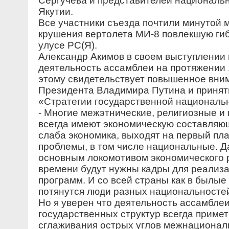
Сергучева и представителей националь
Якутии.
Все участники съезда почтили минутой 
крушения вертолета МИ-8 повлекшую гиб
улусе РС(Я).
Александр Акимов в своем выступлении 
деятельность ассамблеи на протяжении 
этому свидетельствует повышенное вни
Президента Владимира Путина и принят
«Стратегии государственной национальн
- Многие межэтнические, религиозные 
всегда имеют экономическую составляющ
слаба экономика, выходят на первый пл
проблемы, в том числе национальные. Д
основным локомотивом экономического р
времени будут нужны кадры для реализ
программ. И со всей страны как в былые
потянутся люди разных национальностей
Но я уверен что деятельность ассамбле
государственных структур всегда приме
сглаживания острых углов межнационал