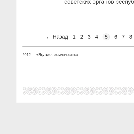
советских органов респуб
←
Назад
1
2
3
4
5
6
7
8
2012 — «Якутское землячество»