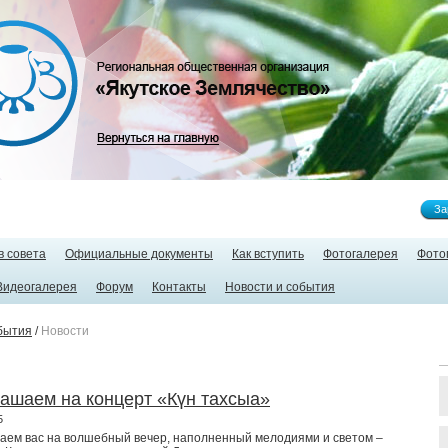
За
в совета
Официальные документы
Как вступить
Фотогалерея
Фото
Видеогалерея
Форум
Контакты
Новости и события
бытия
/
Новости
ашаем на концерт «Күн тахсыа»
5
аем вас на волшебный вечер, наполненный мелодиями и светом –