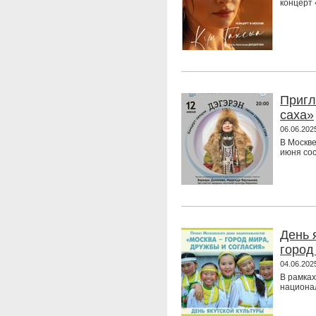
концерт 
Пригл
саха»
06.06.202
В Москве
июня сос
День 
город
04.06.202
В рамках
национал