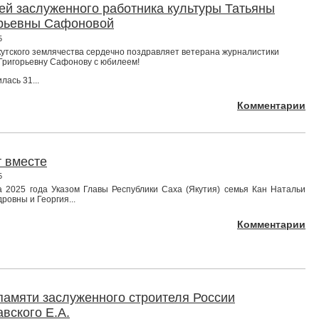
й заслуженного работника культуры Татьяны
рьевны Сафоновой
5
утского землячества сердечно поздравляет ветерана журналистики
Григорьевну Сафонову с юбилеем!
лась 31...
Комментарии
т вместе
5
а 2025 года Указом Главы Республики Саха (Якутия) семья Кан Натальи
ровны и Георгия...
Комментарии
памяти заслуженного строителя России
вского Е.А.