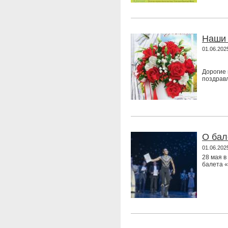
Наши
01.06.202
Дорогие 
поздравл
О бал
01.06.202
28 мая в
балета «