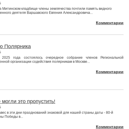
5
а Митинском кладбище члены землячества почтили память видного
енного деятеля Варшавского Евгения Александровича...
Комментарии
ю Полярника
5
2025 года состоялось очередное собрание членов Региональной
нной организации содействия полярникам в Москве...
Комментарии
 могли это пропустить!
5
вес в эти дни празднований знаковой для нашей страны даты - 80-й
ы Победы в...
Комментарии